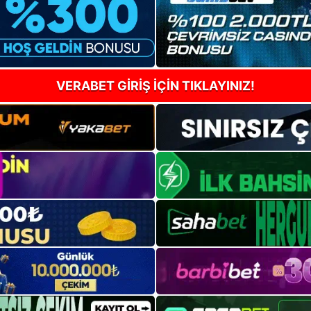
VERABET GİRİŞ İÇİN TIKLAYINIZ!