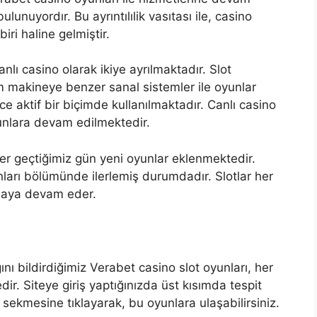
lunuyordır. Bu ayrıntılılik vasıtası ile, casino
ri haline gelmiştir.
nlı casino olarak ikiye ayrılmaktadır. Slot
kım makineye benzer sanal sistemler ile oyunlar
e aktif bir biçimde kullanılmaktadır. Canlı casino
unlara devam edilmektedir.
 her geçtiğimiz gün yeni oyunlar eklenmektedir.
unları bölümünde ilerlemiş durumdadır. Slotlar her
anmaya devam eder.
ını bildirdiğimiz Verabet casino slot oyunları, her
ir. Siteye giriş yaptığınızda üst kısımda tespit
 sekmesine tıklayarak, bu oyunlara ulaşabilirsiniz.