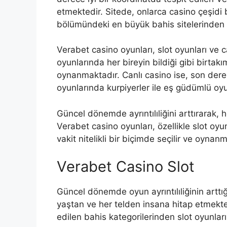
etmektedir. Sitede, onlarca casino çeşidi bu
bölümündeki en büyük bahis sitelerinden bi
Verabet casino oyunları, slot oyunları ve ca
oyunlarında her bireyin bildiği gibi birta
oynanmaktadır. Canlı casino ise, son derec
oyunlarında kurpiyerler ile eş güdümlü oy
Güncel dönemde ayrıntılıliğini arttırarak,
Verabet casino oyunları, özellikle slot oy
vakit nitelikli bir biçimde seçilir ve oyn
Verabet Casino Slot
Güncel dönemde oyun ayrıntılıliğinin arttığ
yaştan ve her telden insana hitap etmekted
edilen bahis kategorilerinden slot oyunları