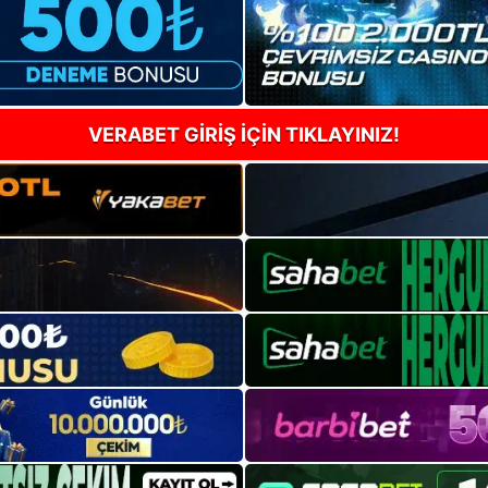
VERABET GİRİŞ İÇİN TIKLAYINIZ!