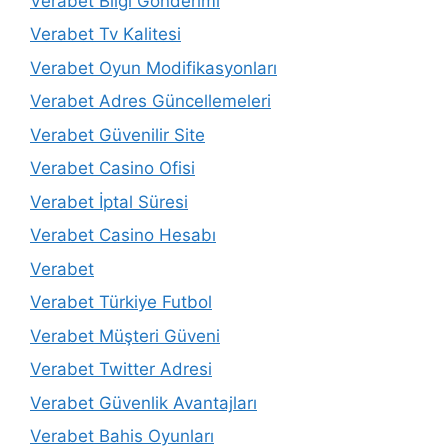
Verabet Bilgi Gönderimi
Verabet Tv Kalitesi
Verabet Oyun Modifikasyonları
Verabet Adres Güncellemeleri
Verabet Güvenilir Site
Verabet Casino Ofisi
Verabet İptal Süresi
Verabet Casino Hesabı
Verabet
Verabet Türkiye Futbol
Verabet Müşteri Güveni
Verabet Twitter Adresi
Verabet Güvenlik Avantajları
Verabet Bahis Oyunları