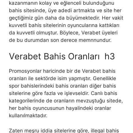
kazanmanın kolay ve eğlenceli bulunduğunu
bahis sitesinde, üye adedi artmakta ve site her
geçtiğimiz gün daha da büyümektedir. Her vakit
kuvvetli bahis sitelerinin oyuncularına kattıkları
da kuvvetli olmuştur. Böylece, Verabet üyeleri
de bu durumdan son derece memnnundur.
Verabet Bahis Oranları h3
Promosyonlar haricinde bir de Verabet bahis
oranları ile sektörde isim yapmıştır. Genellikle
spor bahislerindeki bahis oranları diğer bahis
sitelerine göre fazla ve işlevseldir. Canlı bahis
kategorilerinde de oranların mevzuştuğu sitede,
her bahis oyuncusunun hayalindeki oranlar
kullanılmaktadır.
Zaten meşru iddia sitelerine göre, illegal bahis