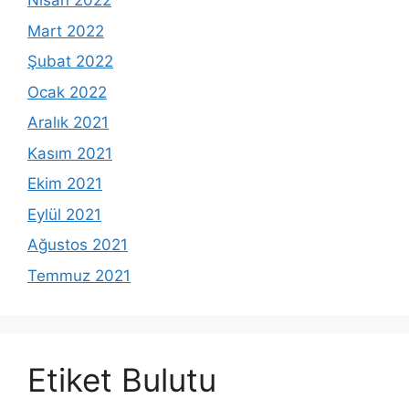
Nisan 2022
Mart 2022
Şubat 2022
Ocak 2022
Aralık 2021
Kasım 2021
Ekim 2021
Eylül 2021
Ağustos 2021
Temmuz 2021
Etiket Bulutu