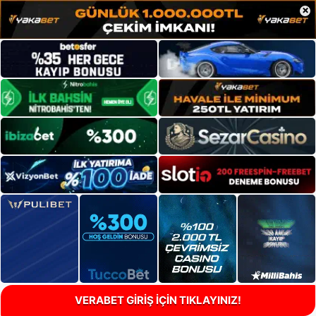
×
VERABET GİRİŞ İÇİN TIKLAYINIZ!