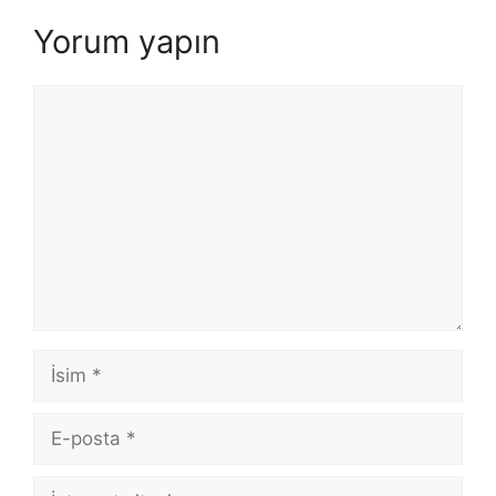
Yorum yapın
Yorum
İsim
E-
posta
İnternet