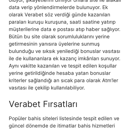
oluyor, şikayetlerini dinliyor onlara site ile alakalı
data verip yönlendirmelerde bulunuyor. Ek
olarak Verabet söz verdiği günde kazanılan
paraları kuruşu kuruşuna, saati saatine yatırıp
müşterilerine data e postası atıp haber sağlıyor.
Bütün bu site olarak sorumluluklarını yerine
getirmesinin yanısıra üyelerine sunmuş
bulunduğu ve sıksık yenilediği bonuslar vasıtası
ile de kullananlara ek kazanç imkânları sunuyor.
Aynı vakitte kazanılan ve tespit edilen koşullar
yerine getirildiğinde hesaba yatan bonuslar
kriterler sağlandığı an sıcak para olarak Atm’ler
vasıtası ile çekilip kullanılabiliyor.
Verabet Fırsatları
Popüler bahis siteleri listesinde tespit edilen ve
güncel dönemde de itimatlar bahis hizmetleri