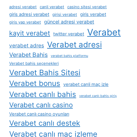
adresi verabet
canli verabet
casino sitesi verabet
giris adresi verabet
giris verabet
girisi verabet
güncel adresi verabet
giris yap verabet
Verabet
kayit verabet
twitter verabet
Verabet adresi
verabet adres
Verabet Bahis
verabet bahis platformu
Verabet bahis seçenekleri
Verabet Bahis Sitesi
Verabet bonus
verabet canli maç izle
Verabet canlı bahis
verabet canlı bahis giriş
Verabet canlı casino
Verabet canlı casino oyunları
Verabet canlı destek
Verabet canlı maç izleme