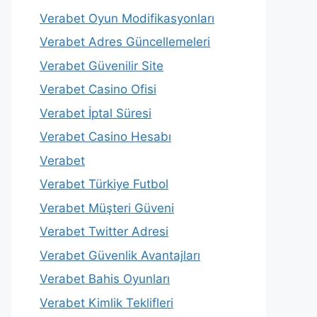
Verabet Oyun Modifikasyonları
Verabet Adres Güncellemeleri
Verabet Güvenilir Site
Verabet Casino Ofisi
Verabet İptal Süresi
Verabet Casino Hesabı
Verabet
Verabet Türkiye Futbol
Verabet Müşteri Güveni
Verabet Twitter Adresi
Verabet Güvenlik Avantajları
Verabet Bahis Oyunları
Verabet Kimlik Teklifleri