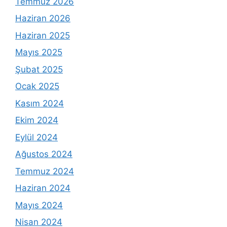
Temmuz 2026
Haziran 2026
Haziran 2025
Mayıs 2025
Şubat 2025
Ocak 2025
Kasım 2024
Ekim 2024
Eylül 2024
Ağustos 2024
Temmuz 2024
Haziran 2024
Mayıs 2024
Nisan 2024