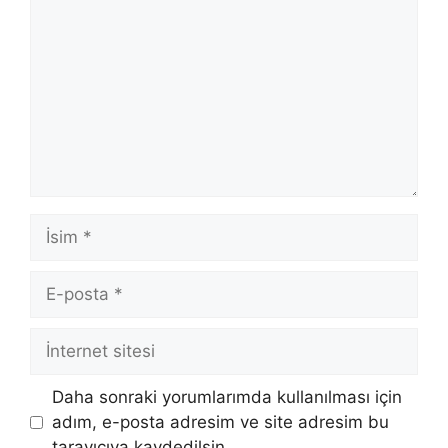
İsim
E-
posta
İnternet
sitesi
Daha sonraki yorumlarımda kullanılması için
adım, e-posta adresim ve site adresim bu
tarayıcıya kaydedilsin.