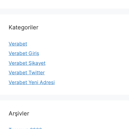
Kategoriler
Verabet
Verabet Giriş
Verabet Şikayet
Verabet Twitter
Verabet Yeni Adresi
Arşivler