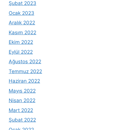
Şubat 2023
Ocak 2023
Aralık 2022
Kasım 2022
Ekim 2022
Eylül 2022
Ağustos 2022
Temmuz 2022
Haziran 2022
Mayıs 2022
Nisan 2022
Mart 2022
Şubat 2022
Ocak 2022