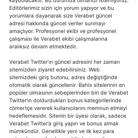
kaybolacaktır. Bu durumda olmanızı istemiyoruz.
Editörlerimiz sizin için yorum yapıyor ve bu
yorumlara dayanarak size Verabet güncel
adresi hakkında güncel veriler sunmayı
amaçlıyor. Profesyonel ekibi ve profesyonel
çalışması ile Verabet ekibi çalışmalarına
aralıksız devam etmektedir.
Verabet Twitter’ın güncel adresini her zaman
sitemizden ziyaret edebilirsiniz. Web
sitemizdeki giriş butonu, adres değiştiğinde
otomatik olarak güncellenir. Bahis sitelerinin en
popüler olmasının sebeplerinden biri de Verabet
Twitter’ın doldurdukları bonus kategorilerinde
cömertçe vererek kullanıcılarını memnun etmeyi
hedeflemesidir. Sitenin bir üyesi olarak, sadece
Verabet Twitter’a giriş yapın ve bonus almak
mümkündür. Genellikle yeni ve ilk kez para