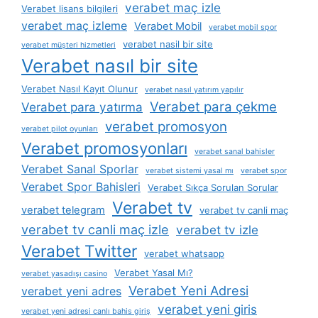
verabet maç izle
Verabet lisans bilgileri
verabet maç izleme
Verabet Mobil
verabet mobil spor
verabet nasil bir site
verabet müşteri hizmetleri
Verabet nasıl bir site
Verabet Nasıl Kayıt Olunur
verabet nasıl yatırım yapılır
Verabet para çekme
Verabet para yatırma
verabet promosyon
verabet pilot oyunları
Verabet promosyonları
verabet sanal bahisler
Verabet Sanal Sporlar
verabet sistemi yasal mı
verabet spor
Verabet Spor Bahisleri
Verabet Sıkça Sorulan Sorular
Verabet tv
verabet telegram
verabet tv canli maç
verabet tv canli maç izle
verabet tv izle
Verabet Twitter
verabet whatsapp
Verabet Yasal Mı?
verabet yasadışı casino
Verabet Yeni Adresi
verabet yeni adres
verabet yeni giris
verabet yeni adresi canlı bahis giriş