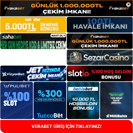
×
VERABET GİRİŞ İÇİN TIKLAYINIZ!