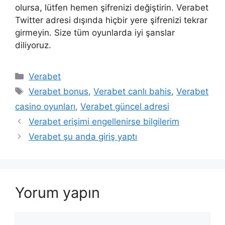
olursa, lütfen hemen şifrenizi değiştirin. Verabet
Twitter adresi dışında hiçbir yere şifrenizi tekrar
girmeyin. Size tüm oyunlarda iyi şanslar
diliyoruz.
Kategoriler
Verabet
Etiketler
Verabet bonus
,
Verabet canlı bahis
,
Verabet
casino oyunları
,
Verabet güncel adresi
Verabet erişimi engellenirse bilgilerim
Verabet şu anda giriş yaptı
Yorum yapın
Yorum