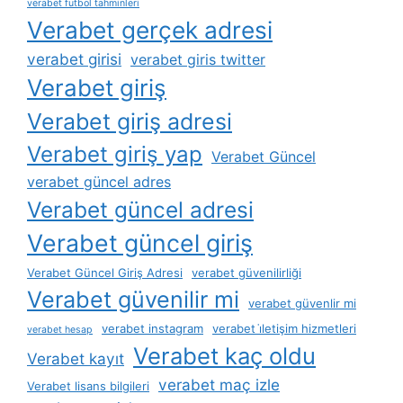
verabet futbol tahminleri
Verabet gerçek adresi
verabet girisi
verabet giris twitter
Verabet giriş
Verabet giriş adresi
Verabet giriş yap
Verabet Güncel
verabet güncel adres
Verabet güncel adresi
Verabet güncel giriş
Verabet Güncel Giriş Adresi
verabet güvenilirliği
Verabet güvenilir mi
verabet güvenlir mi
verabet instagram
verabet i̇letişim hizmetleri
verabet hesap
Verabet kaç oldu
Verabet kayıt
verabet maç izle
Verabet lisans bilgileri