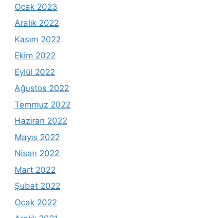
Ocak 2023
Aralık 2022
Kasım 2022
Ekim 2022
Eylül 2022
Ağustos 2022
Temmuz 2022
Haziran 2022
Mayıs 2022
Nisan 2022
Mart 2022
Şubat 2022
Ocak 2022