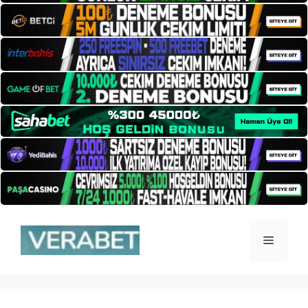
İçeriğe
atla
Menü