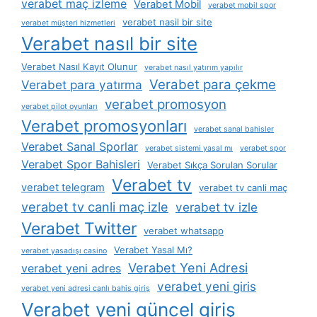
verabet maç izleme
Verabet Mobil
verabet mobil spor
verabet nasil bir site
verabet müşteri hizmetleri
Verabet nasıl bir site
Verabet Nasıl Kayıt Olunur
verabet nasıl yatırım yapılır
Verabet para çekme
Verabet para yatırma
verabet promosyon
verabet pilot oyunları
Verabet promosyonları
verabet sanal bahisler
Verabet Sanal Sporlar
verabet sistemi yasal mı
verabet spor
Verabet Spor Bahisleri
Verabet Sıkça Sorulan Sorular
Verabet tv
verabet telegram
verabet tv canli maç
verabet tv canli maç izle
verabet tv izle
Verabet Twitter
verabet whatsapp
Verabet Yasal Mı?
verabet yasadışı casino
Verabet Yeni Adresi
verabet yeni adres
verabet yeni giris
verabet yeni adresi canlı bahis giriş
Verabet yeni güncel giriş