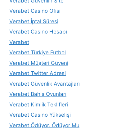
Verabet Güvenilir Site
Verabet Casino Ofisi
Verabet İptal Süresi
Verabet Casino Hesabı
Verabet
Verabet Türkiye Futbol
Verabet Müşteri Güveni
Verabet Twitter Adresi
Verabet Güvenlik Avantajları
Verabet Bahis Oyunları
Verabet Kimlik Teklifleri
Verabet Casino Yükselişi
Verabet Ödüyor. Ödüyor Mu