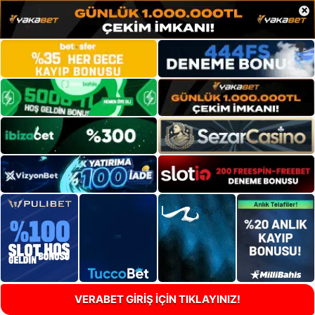
×
VERABET GİRİŞ İÇİN TIKLAYINIZ!