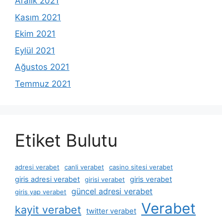
Aralık 2021
Kasım 2021
Ekim 2021
Eylül 2021
Ağustos 2021
Temmuz 2021
Etiket Bulutu
adresi verabet
canli verabet
casino sitesi verabet
giris adresi verabet
giris verabet
girisi verabet
güncel adresi verabet
giris yap verabet
Verabet
kayit verabet
twitter verabet